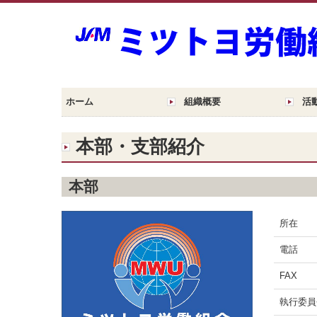
ホーム
組織概要
活
本部・支部紹介
本部
所在
電話
FAX
執行委員